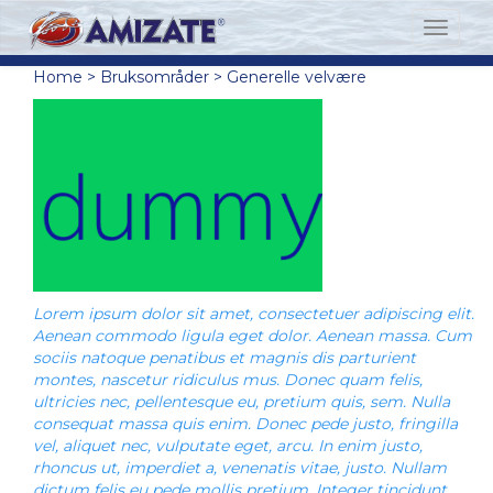
Home
>
Bruksområder
>
Generelle velvære
Lorem ipsum dolor sit amet, consectetuer adipiscing elit.
Aenean commodo ligula eget dolor. Aenean massa. Cum
sociis natoque penatibus et magnis dis parturient
montes, nascetur ridiculus mus. Donec quam felis,
ultricies nec, pellentesque eu, pretium quis, sem. Nulla
consequat massa quis enim. Donec pede justo, fringilla
vel, aliquet nec, vulputate eget, arcu. In enim justo,
rhoncus ut, imperdiet a, venenatis vitae, justo. Nullam
dictum felis eu pede mollis pretium. Integer tincidunt.