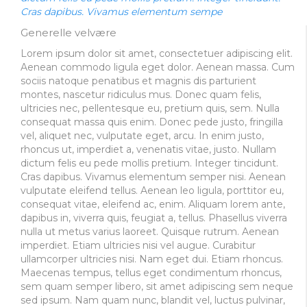
Cras dapibus. Vivamus elementum sempe
Generelle velvære
Lorem ipsum dolor sit amet, consectetuer adipiscing elit.
Aenean commodo ligula eget dolor. Aenean massa. Cum
sociis natoque penatibus et magnis dis parturient
montes, nascetur ridiculus mus. Donec quam felis,
ultricies nec, pellentesque eu, pretium quis, sem. Nulla
consequat massa quis enim. Donec pede justo, fringilla
vel, aliquet nec, vulputate eget, arcu. In enim justo,
rhoncus ut, imperdiet a, venenatis vitae, justo. Nullam
dictum felis eu pede mollis pretium. Integer tincidunt.
Cras dapibus. Vivamus elementum semper nisi. Aenean
vulputate eleifend tellus. Aenean leo ligula, porttitor eu,
consequat vitae, eleifend ac, enim. Aliquam lorem ante,
dapibus in, viverra quis, feugiat a, tellus. Phasellus viverra
nulla ut metus varius laoreet. Quisque rutrum. Aenean
imperdiet. Etiam ultricies nisi vel augue. Curabitur
ullamcorper ultricies nisi. Nam eget dui. Etiam rhoncus.
Maecenas tempus, tellus eget condimentum rhoncus,
sem quam semper libero, sit amet adipiscing sem neque
sed ipsum. Nam quam nunc, blandit vel, luctus pulvinar,