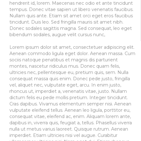
hendrerit id, lorem. Maecenas nec odio et ante tincidunt
tempus. Donec vitae sapien ut libero venenatis faucibus.
Nullam quis ante. Etiam sit amet orci eget eros faucibus
tincidunt. Duis leo. Sed fringilla mauris sit amet nibh.
Donec sodales sagittis magna. Sed consequat, leo eget
bibendum sodales, augue velit cursus nunc,
Lorem ipsum dolor sit amet, consectetuer adipiscing elit.
Aenean commodo ligula eget dolor. Aenean massa. Cum
sociis natoque penatibus et magnis dis parturient
montes, nascetur ridiculus mus. Donec quam felis,
ultricies nec, pellentesque eu, pretium quis, sem. Nulla
consequat massa quis enim. Donec pede justo, fringilla
vel, aliquet nec, vulputate eget, arcu. In enim justo,
rhoncus ut, imperdiet a, venenatis vitae, justo. Nullam
dictum felis eu pede mollis pretium. Integer tincidunt.
Cras dapibus. Vivamus elementum semper nisi. Aenean
vulputate eleifend tellus. Aenean leo ligula, porttitor eu,
consequat vitae, eleifend ac, enim. Aliquam lorem ante,
dapibus in, viverra quis, feugiat a, tellus. Phasellus viverra
nulla ut metus varius laoreet. Quisque rutrum. Aenean
imperdiet. Etiam ultricies nisi vel augue. Curabitur